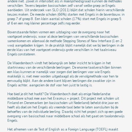
andere niet. Zowel in intensiteit als in moeilijkheidsgraad kunnen de methodes
verschillen. Tevens bepalen basisscholen zelf vanaf welke groep ze Engels
aanbieden. Uit onderzoek van SLO (2011) blijkt dat scholen hierin verschillende
keuzes maken. De meeste scholen (66%) starten met Engels in de bovenbouw, in
groep 7 of groep 8. Een klein aantal scholen (17%) start met Engels in groep 5
of 6 en een nog kleiner percentage zelfs nog eerder.
Bovenstaande feiten vormen een uitdaging voor de overgang naar het
voortgezet onderwijs, waar al deze leerlingen van verschillende basisscholen
samenkomen en allemaal de methode Stepping Stones of New Interface (1 en 2
vwo) aangeboden krijgen. In de praktijk blijkt namelijk dat we bij leerlingen in de
eerste klas van het voortgezet onderwijs grote verschillen in het taalniveau
Engels constateren.
De Waerdenborch vindt het belangrijk om beter inzicht te krijgen in het
startniveau van de verschillende leerlingen. De enorme taalverschillen binnen
een klas kunnen er namelijk voor zorgen dat leerlingen voor wie Engels
makkelijk is, niet meer worden uitgedaagd als de vervolgmethode voor hen te
eenvoudig blijkt. Aan de andere kant blijven leerlingen die zwakker zijn in
Engels achter, aangezien de stof voor hen juist te lastig is.
Hoe bied je dit het hoofd? De Waerdenborch doet als enige Nederlandse
middelbare school mee aan het Erasmus + project. Dit project met scholen uit
Finland en Denemarken (en basisscholen uit Nederland) behelst drie jaar en
heeft als doel om het Engels als vreemde taal beter te laten aansluiten bij de
behoeftes van de individuele leerling. Daarbij richt het project zich op een goede
overgang van basisschool naar middelbare school als het gaat om taalonderwijs
Engels.
Het afnemen van de Test of English as a Foreign Language (TOEFL) maakt