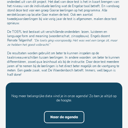
onderdeel uit van dit project. Het doel van deze test is het in kaart brengen van
het niveau van de individuele leerling wat de Engelse taal betreft. En vandaag
stond deze test voor een groep Goorse leerlingen op het programma. Alle
eersteklassers op locatie Goor maken de test. Ook een aantal
tweedejaarsleerlingen bij wie vorig jaar de test is afgenomen, maken deze test
opnieuw.
De TOEFL test bestaat uit verschillende onderdelen: lezen, luisteren en
language form and meaning (woordenschat, zinsopbouw). Engels docent
Renate Telgenhof:
“De t
oets ging voorspoedig. Het was wel een lange zit, maar
ze hebben het goed volbracht.”
De resultaten worden gebruikt om beter te kunnen inspelen op de
taalniveauverschillen tussen leerlingen. In andere woorden: om beter te kunnen
differentiëren, zowel qua lesinhoud als bij de instructie. Door deze test meerdere
jaren af te nemen bij de leerlingen is het direct beter mogelijk om de voortgang te
meten. Een goede zaak, wat De Waerdenborch betreft. Immers, well begun is
half done!
Nog meer belangrijke data vind je in onze agenda! Zo ben je altijd op
de hoogte.
Naar de agenda