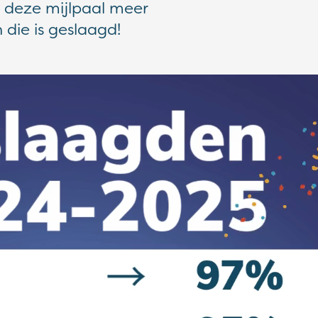
n deze mijlpaal meer
 die is geslaagd!