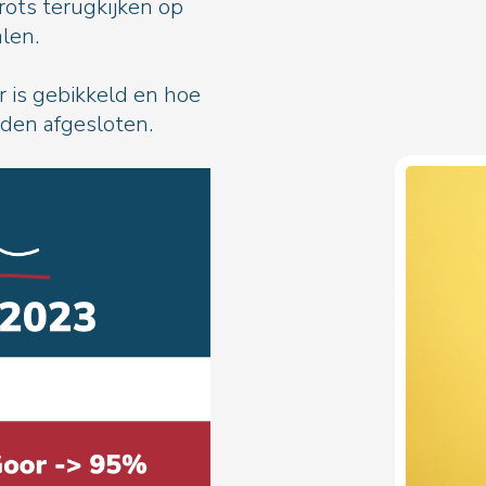
rots terugkijken op
alen.
r is gebikkeld en hoe
den afgesloten.