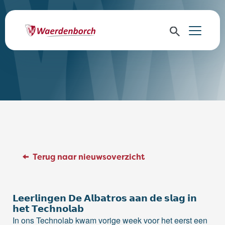
Terug naar nieuwsoverzicht
𝗟𝗲𝗲𝗿𝗹𝗶𝗻𝗴𝗲𝗻 𝗗𝗲 𝗔𝗹𝗯𝗮𝘁𝗿𝗼𝘀 𝗮𝗮𝗻 𝗱𝗲 𝘀𝗹𝗮𝗴 𝗶𝗻
𝗵𝗲𝘁 𝗧𝗲𝗰𝗵𝗻𝗼𝗹𝗮𝗯
In ons Technolab kwam vorige week voor het eerst een