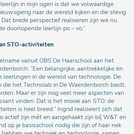
eerlijn in mijn ogen is dat we volwaardige
ieuwsgierig naar de wereld kijken en die stevig
 Dat brede perspectief realiseren zijn we nu
e doorlopende leerlijn po – vo.”
digheid van STO-activiteiten
eelname vanuit OBS De Haarschool aan het
enborch: “Een belangrijke, aantrekkelijke én
e leerlingen in de wereld van technologie. De
n die het Technolab in De Waerdenborch biedt,
orden. Maar er zijn nog veel meer aspecten van
essant vinden. Dat is het mooie aan STO: de
teiten is heel breed.” Ingrid realiseert zich dat
zo actief zijn mét en aangehaakt zijn bíj W&T en
d op je basisschool nodig die zijn of haar nek
ok hebben we techniek en technologie, samen