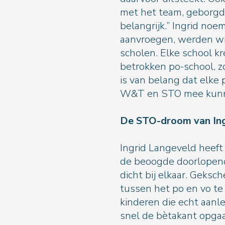
met het team, geborgd i
belangrijk.” Ingrid no
aanvroegen, werden wij
scholen. Elke school k
betrokken po-school, zo
is van belang dat elke 
W&T en STO mee kunne
De STO-
Ingrid Langeveld heeft
de beoogde doorlopende
dicht bij elkaar. Geksc
tussen het po en vo te
kinderen die echt aanl
snel de bètakant opgaan