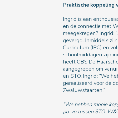
Praktische kop
Ingrid is een enthousi
en de connectie met W&T
meegekregen? Ingrid: “J
gevergd. Inmiddels zijn
Curriculum (IPC) en vo
schoolmiddagen zijn i
heeft OBS De Haarsch
aangegrepen om vanui
en STO. Ingrid: “We h
gerealiseerd voor de d
Zwaluwstaarten.”
“We hebben mooie kopp
po-vo tussen STO, W&T