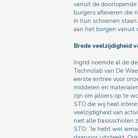
vanuit de doorlopende l
burgers afleveren die n
in hun schoenen staan.
aan het borgen vanuit d
Brede veelzij
Ingrid noemde al de d
Technolab van De Waerd
eerste entree voor onz
middelen en materiale
zijn om jaloers op te w
STO die wij heel inter
veelzijdigheid van activi
niet alle basisscholen 
STO: “Je hebt wel ieman
daarvoor uitsteekt. O