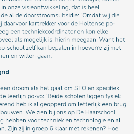
n onze visieontwikkeling, dat is heel
emde al de doorstroomsubsidie: “Omdat wij die
 daarvoor kartrekker voor de Holtense po-
reeg een techniekcoördinator en kon elke
veel als mogelijk is, hierin meegaan. Want het
po-school zelf kan bepalen in hoeverre zij met
n en willen gaan.”
droom van Ingrid
 een droom als het gaat om STO en specifiek
 leerlijn po-vo: “Beide scholen liggen fysiek
herend heb ik al geopperd om letterlijk een brug
 bouwen. We zien bij ons op De Haarschool
eg hebben voor techniek en technologie en al
. Zijn zij in groep 6 klaar met rekenen? Hoe