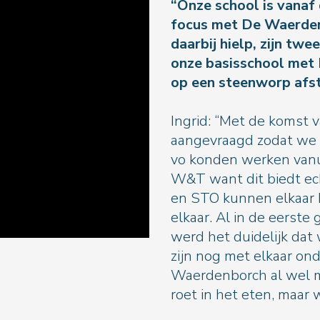
“Onze school is vanaf 
focus met De Waerden
daarbij hielp, zijn twe
onze basisschool met
op een steenworp afst
Ingrid: “Met de komst
aangevraagd zodat we d
vo konden werken vanu
W&T want dit biedt ec
en STO kunnen elkaar h
elkaar. Al in de eerst
werd het duidelijk dat
zijn nog met elkaar o
Waerdenborch al wel m
roet in het eten, maar 