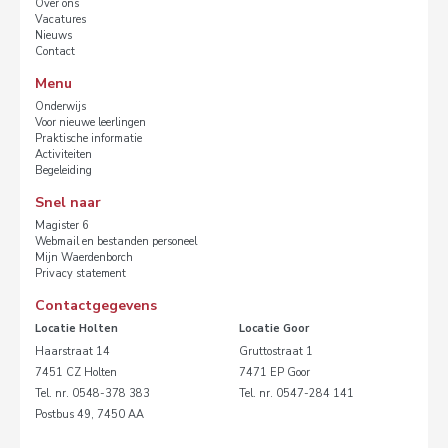
Over ons
Vacatures
Nieuws
Contact
Menu
Onderwijs
Voor nieuwe leerlingen
Praktische informatie
Activiteiten
Begeleiding
Snel naar
Magister 6
Webmail en bestanden personeel
Mijn Waerdenborch
Privacy statement
Contactgegevens
Locatie Holten
Locatie Goor
Haarstraat 14
Gruttostraat 1
7451 CZ Holten
7471 EP Goor
Tel. nr. 0548-378 383
Tel. nr. 0547-284 141
Postbus 49, 7450 AA