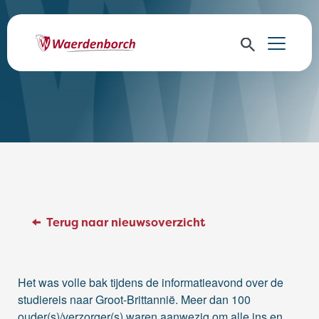
Terug naar nieuwsoverzicht
Het was volle bak tijdens de informatieavond over de
studiereis naar Groot-Brittannië. Meer dan 100
ouder(s)/verzorger(s) waren aanwezig om alle ins en